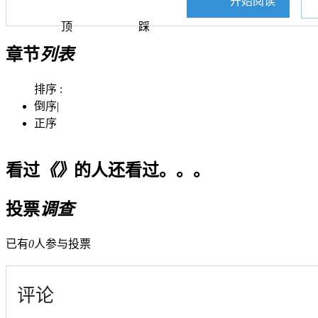
开始阅读
顶
踩
章节
列表
排序 :
倒序
|
正序
看过
《》
的人还看过。。。
投票
调查
已有
0
人参与投票
评论