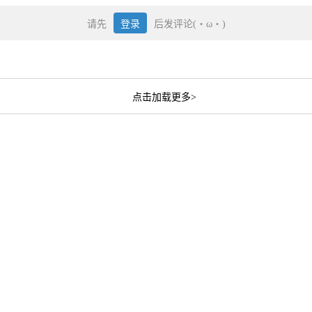
请先
登录
后发评论(・ω・)
点击加载更多>