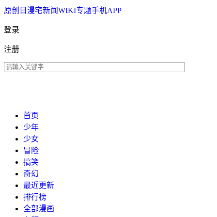
原创
日漫
宅新闻
WIKI
专题
手机APP
登录
注册
首页
少年
少女
冒险
搞笑
奇幻
最近更新
排行榜
全部漫画