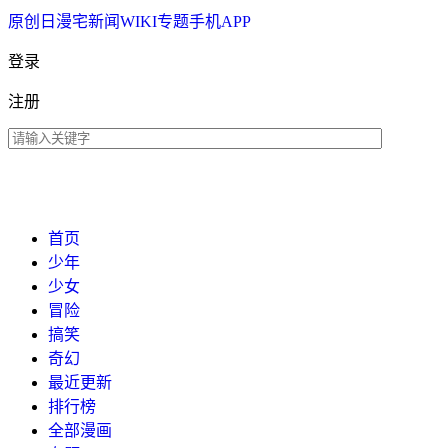
原创
日漫
宅新闻
WIKI
专题
手机APP
登录
注册
首页
少年
少女
冒险
搞笑
奇幻
最近更新
排行榜
全部漫画