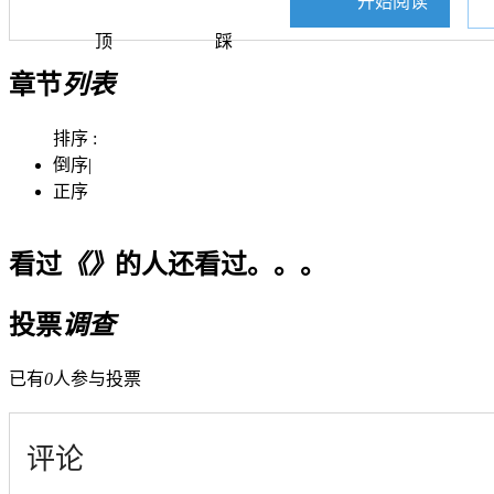
开始阅读
顶
踩
章节
列表
排序 :
倒序
|
正序
看过
《》
的人还看过。。。
投票
调查
已有
0
人参与投票
评论