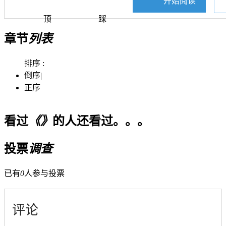
开始阅读
顶
踩
章节
列表
排序 :
倒序
|
正序
看过
《》
的人还看过。。。
投票
调查
已有
0
人参与投票
评论