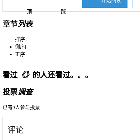
开始阅读
顶
踩
章节
列表
排序 :
倒序
|
正序
看过
《》
的人还看过。。。
投票
调查
已有
0
人参与投票
评论