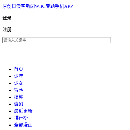
原创
日漫
宅新闻
WIKI
专题
手机APP
登录
注册
首页
少年
少女
冒险
搞笑
奇幻
最近更新
排行榜
全部漫画