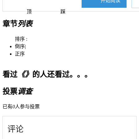
开始阅读
顶
踩
章节
列表
排序 :
倒序
|
正序
看过
《》
的人还看过。。。
投票
调查
已有
0
人参与投票
评论