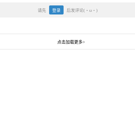
请先
登录
后发评论(・ω・)
点击加载更多>