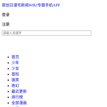
原创
日漫
宅新闻
WIKI
专题
手机APP
登录
注册
首页
少年
少女
冒险
搞笑
奇幻
最近更新
排行榜
全部漫画