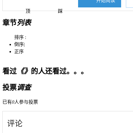
开始阅读
顶
踩
章节
列表
排序 :
倒序
|
正序
看过
《》
的人还看过。。。
投票
调查
已有
0
人参与投票
评论