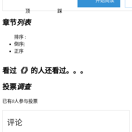
开始阅读
顶
踩
章节
列表
排序 :
倒序
|
正序
看过
《》
的人还看过。。。
投票
调查
已有
0
人参与投票
评论