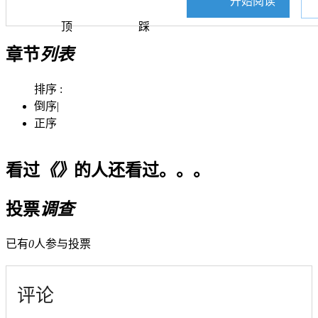
开始阅读
顶
踩
章节
列表
排序 :
倒序
|
正序
看过
《》
的人还看过。。。
投票
调查
已有
0
人参与投票
评论