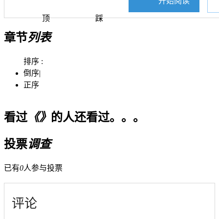
开始阅读
顶
踩
章节
列表
排序 :
倒序
|
正序
看过
《》
的人还看过。。。
投票
调查
已有
0
人参与投票
评论