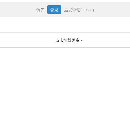
请先
登录
后发评论(・ω・)
点击加载更多>