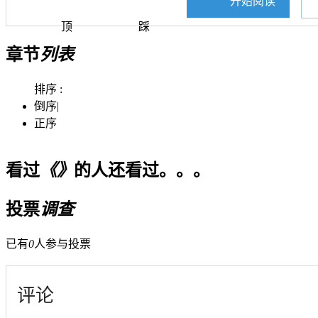
开始阅读
顶
踩
章节
列表
排序 :
倒序
|
正序
看过
《》
的人还看过。。。
投票
调查
已有
0
人参与投票
评论