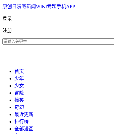
原创
日漫
宅新闻
WIKI
专题
手机APP
登录
注册
首页
少年
少女
冒险
搞笑
奇幻
最近更新
排行榜
全部漫画