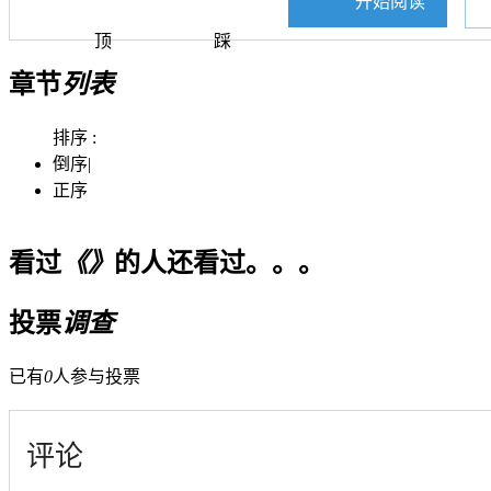
开始阅读
顶
踩
章节
列表
排序 :
倒序
|
正序
看过
《》
的人还看过。。。
投票
调查
已有
0
人参与投票
评论