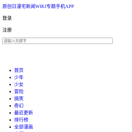
原创
日漫
宅新闻
WIKI
专题
手机APP
登录
注册
首页
少年
少女
冒险
搞笑
奇幻
最近更新
排行榜
全部漫画