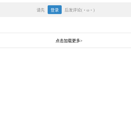
请先
登录
后发评论(・ω・)
点击加载更多>