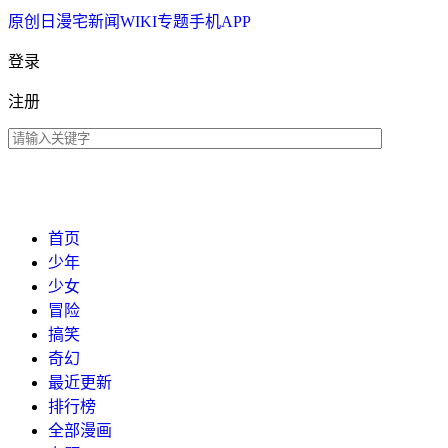
原创
日漫
宅新闻
WIKI
专题
手机APP
登录
注册
首页
少年
少女
冒险
搞笑
奇幻
最近更新
排行榜
全部漫画