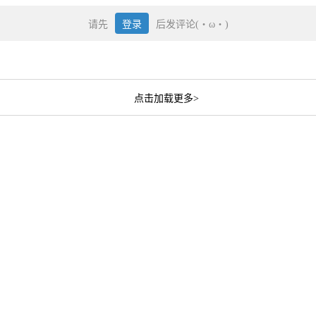
请先
登录
后发评论(・ω・)
点击加载更多>