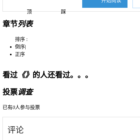
开始阅读
顶
踩
章节
列表
排序 :
倒序
|
正序
看过
《》
的人还看过。。。
投票
调查
已有
0
人参与投票
评论