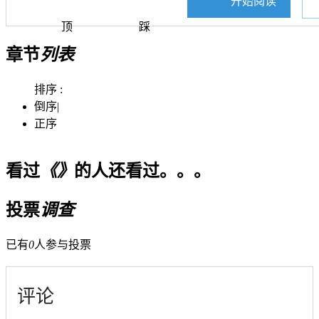
开始阅读
顶
踩
章节
列表
排序 :
倒序
|
正序
看过
《》
的人还看过。。。
投票
调查
已有
0
人参与投票
评论