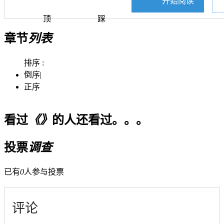
开始阅读
顶
踩
章节
列表
排序 :
倒序
|
正序
看过
《》
的人还看过。。。
投票
调查
已有
0
人参与投票
评论