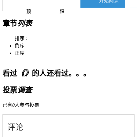
开始阅读
顶
踩
章节
列表
排序 :
倒序
|
正序
看过
《》
的人还看过。。。
投票
调查
已有
0
人参与投票
评论