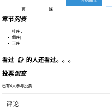
开始阅读
顶
踩
章节
列表
排序 :
倒序
|
正序
看过
《》
的人还看过。。。
投票
调查
已有
0
人参与投票
评论