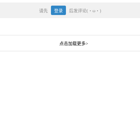
请先
登录
后发评论(・ω・)
点击加载更多>