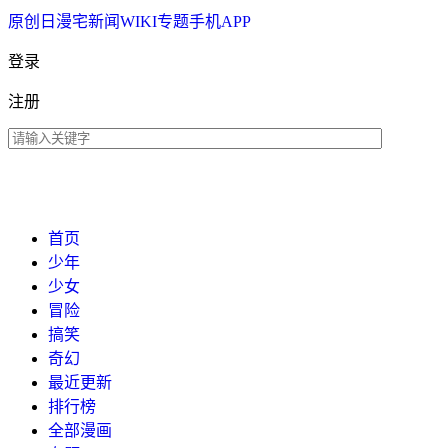
原创
日漫
宅新闻
WIKI
专题
手机APP
登录
注册
首页
少年
少女
冒险
搞笑
奇幻
最近更新
排行榜
全部漫画