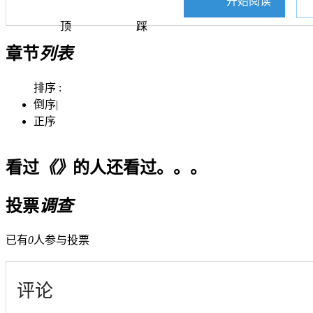
开始阅读
顶
踩
章节
列表
排序 :
倒序
|
正序
看过
《》
的人还看过。。。
投票
调查
已有
0
人参与投票
评论