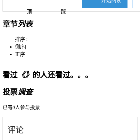
开始阅读
顶
踩
章节
列表
排序 :
倒序
|
正序
看过
《》
的人还看过。。。
投票
调查
已有
0
人参与投票
评论