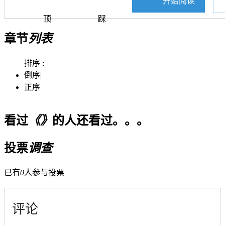
开始阅读
顶
踩
章节
列表
排序 :
倒序
|
正序
看过
《》
的人还看过。。。
投票
调查
已有
0
人参与投票
评论