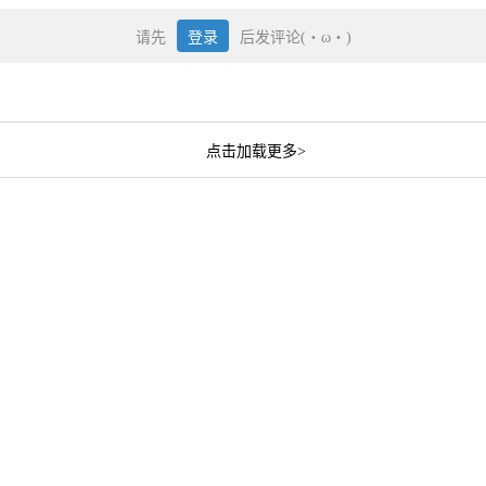
请先
登录
后发评论(・ω・)
点击加载更多>