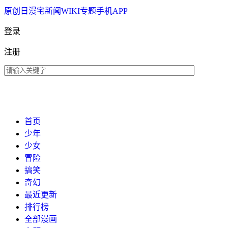
原创
日漫
宅新闻
WIKI
专题
手机APP
登录
注册
首页
少年
少女
冒险
搞笑
奇幻
最近更新
排行榜
全部漫画