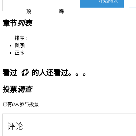
开始阅读
顶
踩
章节
列表
排序 :
倒序
|
正序
看过
《》
的人还看过。。。
投票
调查
已有
0
人参与投票
评论