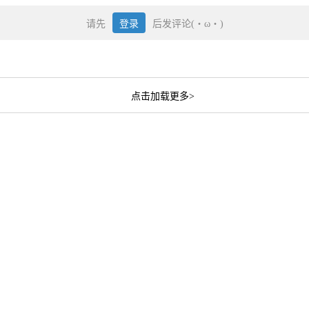
请先
登录
后发评论(・ω・)
点击加载更多>