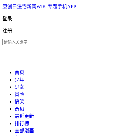
原创
日漫
宅新闻
WIKI
专题
手机APP
登录
注册
首页
少年
少女
冒险
搞笑
奇幻
最近更新
排行榜
全部漫画