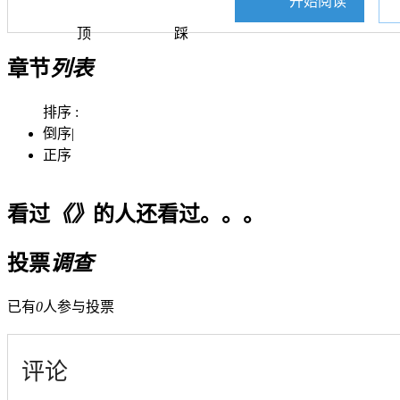
开始阅读
顶
踩
章节
列表
排序 :
倒序
|
正序
看过
《》
的人还看过。。。
投票
调查
已有
0
人参与投票
评论