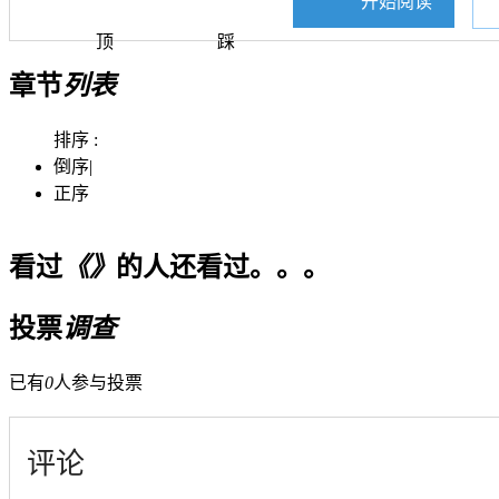
开始阅读
顶
踩
章节
列表
排序 :
倒序
|
正序
看过
《》
的人还看过。。。
投票
调查
已有
0
人参与投票
评论