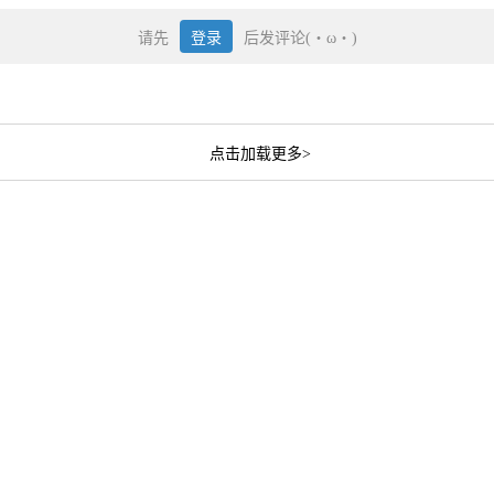
请先
登录
后发评论(・ω・)
点击加载更多>