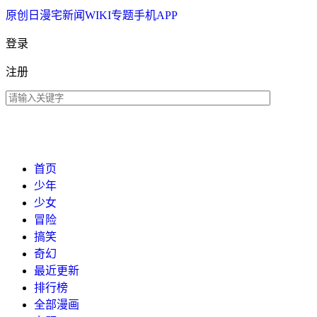
原创
日漫
宅新闻
WIKI
专题
手机APP
登录
注册
首页
少年
少女
冒险
搞笑
奇幻
最近更新
排行榜
全部漫画