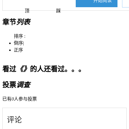
开始阅读
顶
踩
章节
列表
排序 :
倒序
|
正序
看过
《》
的人还看过。。。
投票
调查
已有
0
人参与投票
评论