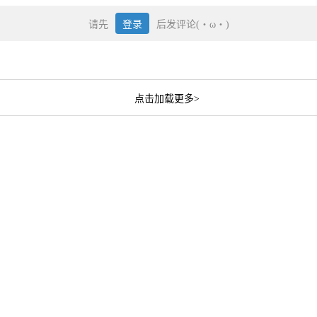
请先
登录
后发评论(・ω・)
点击加载更多>