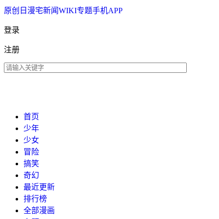
原创
日漫
宅新闻
WIKI
专题
手机APP
登录
注册
首页
少年
少女
冒险
搞笑
奇幻
最近更新
排行榜
全部漫画