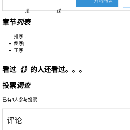
开始阅读
顶
踩
章节
列表
排序 :
倒序
|
正序
看过
《》
的人还看过。。。
投票
调查
已有
0
人参与投票
评论