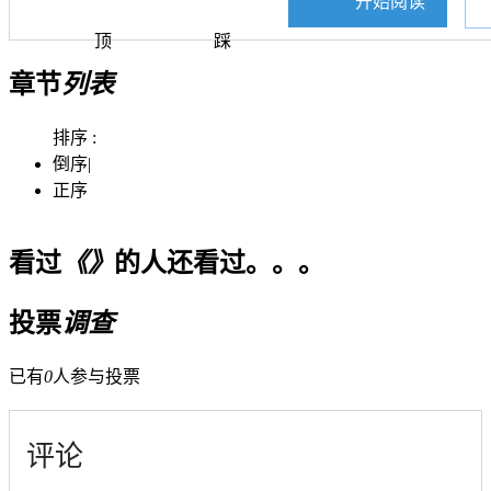
开始阅读
顶
踩
章节
列表
排序 :
倒序
|
正序
看过
《》
的人还看过。。。
投票
调查
已有
0
人参与投票
评论