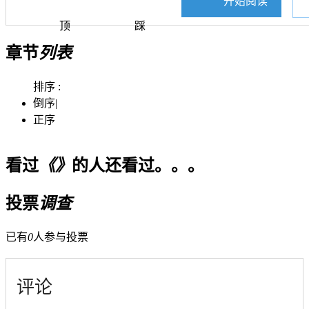
开始阅读
顶
踩
章节
列表
排序 :
倒序
|
正序
看过
《》
的人还看过。。。
投票
调查
已有
0
人参与投票
评论