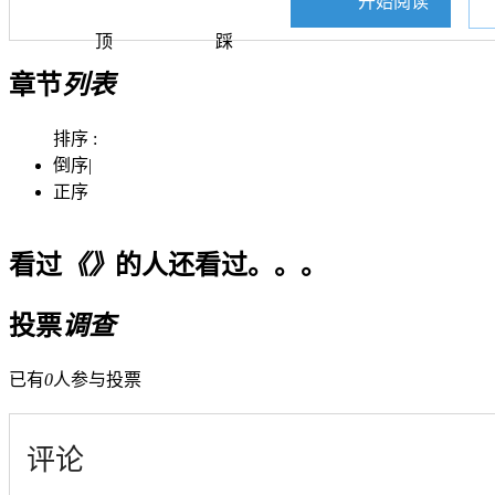
开始阅读
顶
踩
章节
列表
排序 :
倒序
|
正序
看过
《》
的人还看过。。。
投票
调查
已有
0
人参与投票
评论