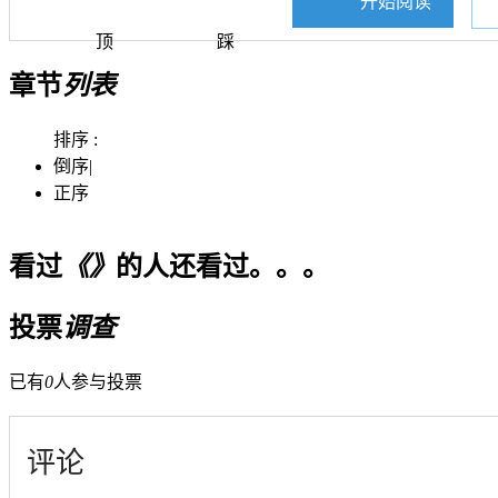
开始阅读
顶
踩
章节
列表
排序 :
倒序
|
正序
看过
《》
的人还看过。。。
投票
调查
已有
0
人参与投票
评论