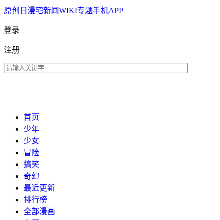
原创
日漫
宅新闻
WIKI
专题
手机APP
登录
注册
首页
少年
少女
冒险
搞笑
奇幻
最近更新
排行榜
全部漫画