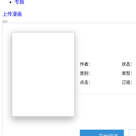
专题
上传漫画
作者：
状态：
类别：
类型：
点击：
订阅：