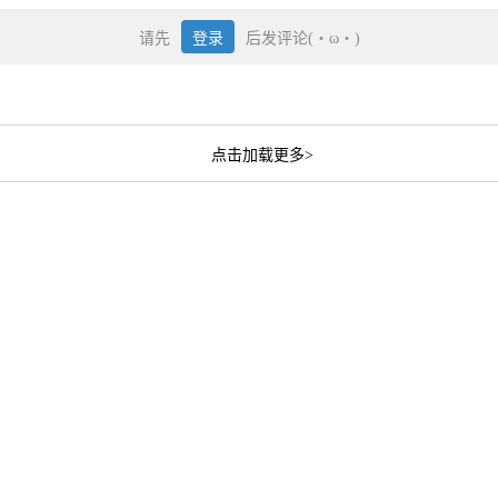
请先
登录
后发评论(・ω・)
点击加载更多>