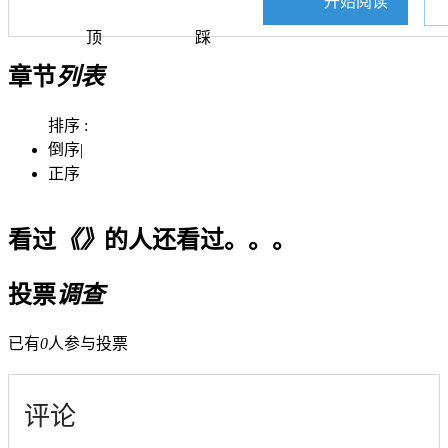
开始阅读
顶
踩
章节
列表
排序 :
倒序
|
正序
看过
《》
的人还看过。。。
投票
调查
已有
0
人参与投票
评论