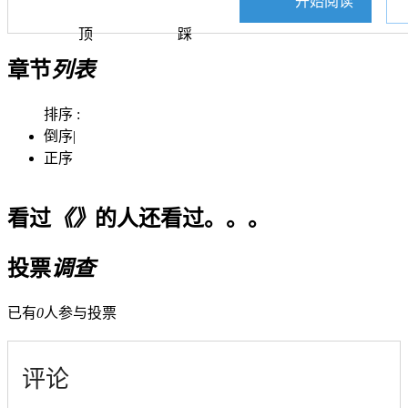
开始阅读
顶
踩
章节
列表
排序 :
倒序
|
正序
看过
《》
的人还看过。。。
投票
调查
已有
0
人参与投票
评论