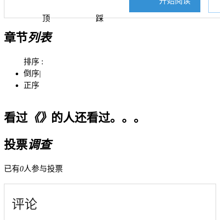
开始阅读
顶
踩
章节
列表
排序 :
倒序
|
正序
看过
《》
的人还看过。。。
投票
调查
已有
0
人参与投票
评论