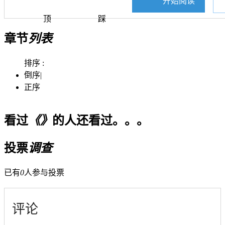
开始阅读
顶
踩
章节
列表
排序 :
倒序
|
正序
看过
《》
的人还看过。。。
投票
调查
已有
0
人参与投票
评论