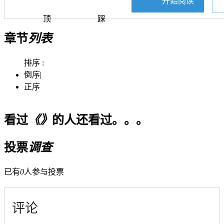
开始阅读
顶
踩
章节
列表
排序 :
倒序
|
正序
看过
《》
的人还看过。。。
投票
调查
已有
0
人参与投票
评论