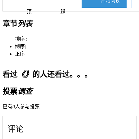
开始阅读
顶
踩
章节
列表
排序 :
倒序
|
正序
看过
《》
的人还看过。。。
投票
调查
已有
0
人参与投票
评论