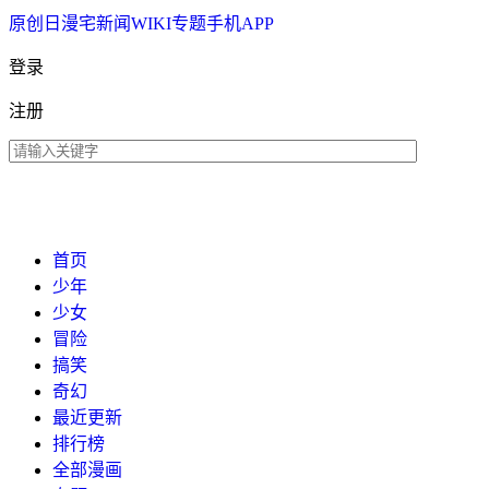
原创
日漫
宅新闻
WIKI
专题
手机APP
登录
注册
首页
少年
少女
冒险
搞笑
奇幻
最近更新
排行榜
全部漫画