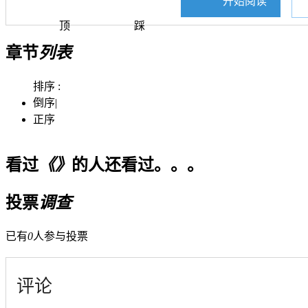
开始阅读
顶
踩
章节
列表
排序 :
倒序
|
正序
看过
《》
的人还看过。。。
投票
调查
已有
0
人参与投票
评论