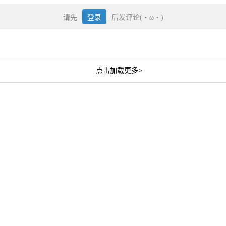
请先
登录
后发评论(・ω・)
点击加载更多>