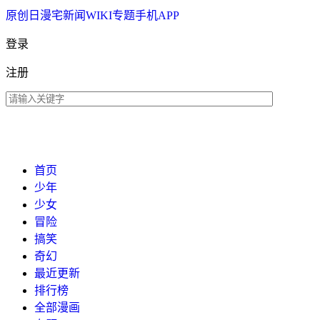
原创
日漫
宅新闻
WIKI
专题
手机APP
登录
注册
首页
少年
少女
冒险
搞笑
奇幻
最近更新
排行榜
全部漫画