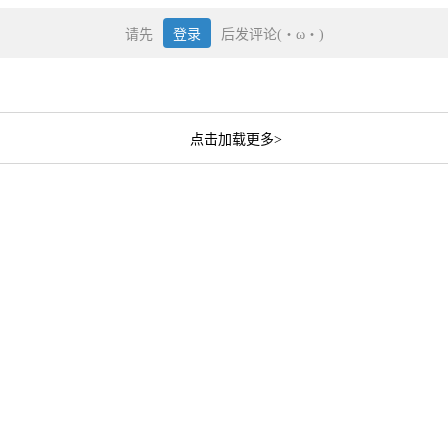
请先
登录
后发评论(・ω・)
点击加载更多>