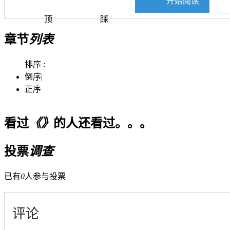
开始阅读
顶
踩
章节
列表
排序 :
倒序
|
正序
看过
《》
的人还看过。。。
投票
调查
已有
0
人参与投票
评论