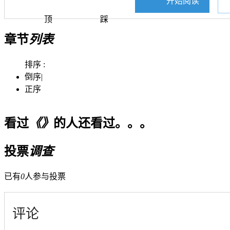
开始阅读
顶
踩
章节
列表
排序 :
倒序
|
正序
看过
《》
的人还看过。。。
投票
调查
已有
0
人参与投票
评论