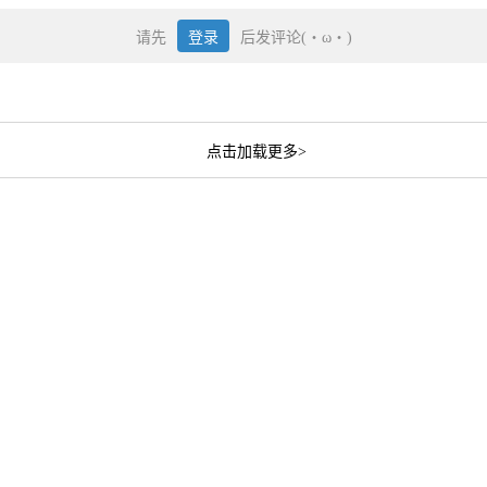
请先
登录
后发评论(・ω・)
点击加载更多>