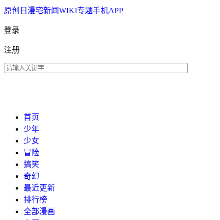
原创
日漫
宅新闻
WIKI
专题
手机APP
登录
注册
首页
少年
少女
冒险
搞笑
奇幻
最近更新
排行榜
全部漫画