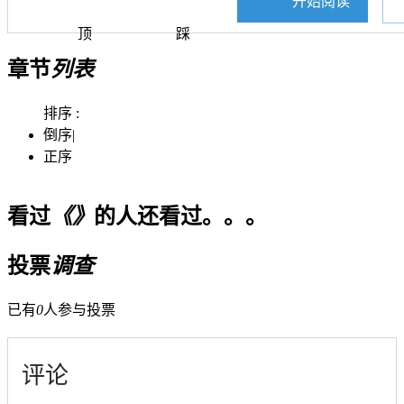
开始阅读
顶
踩
章节
列表
排序 :
倒序
|
正序
看过
《》
的人还看过。。。
投票
调查
已有
0
人参与投票
评论