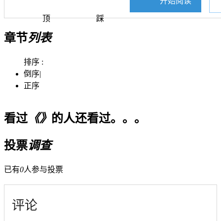
开始阅读
顶
踩
章节
列表
排序 :
倒序
|
正序
看过
《》
的人还看过。。。
投票
调查
已有
0
人参与投票
评论