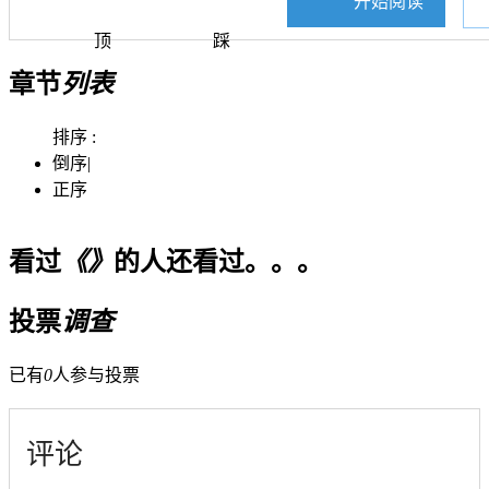
开始阅读
顶
踩
章节
列表
排序 :
倒序
|
正序
看过
《》
的人还看过。。。
投票
调查
已有
0
人参与投票
评论