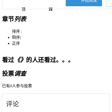
开始阅读
顶
踩
章节
列表
排序 :
倒序
|
正序
看过
《》
的人还看过。。。
投票
调查
已有
0
人参与投票
评论