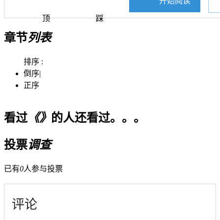
开始阅读
顶
踩
章节
列表
排序 :
倒序
|
正序
看过
《》
的人还看过。。。
投票
调查
已有
0
人参与投票
评论