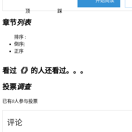
开始阅读
顶
踩
章节
列表
排序 :
倒序
|
正序
看过
《》
的人还看过。。。
投票
调查
已有
0
人参与投票
评论