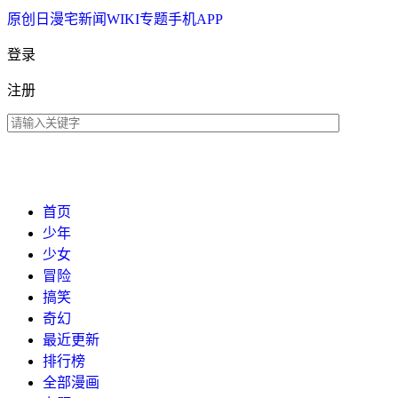
原创
日漫
宅新闻
WIKI
专题
手机APP
登录
注册
首页
少年
少女
冒险
搞笑
奇幻
最近更新
排行榜
全部漫画