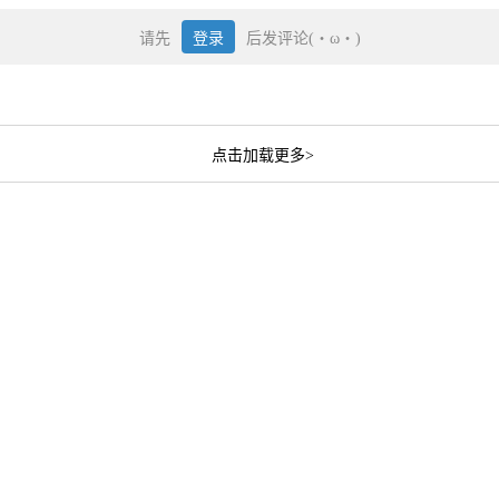
请先
登录
后发评论(・ω・)
点击加载更多>