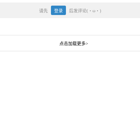
请先
登录
后发评论(・ω・)
点击加载更多>