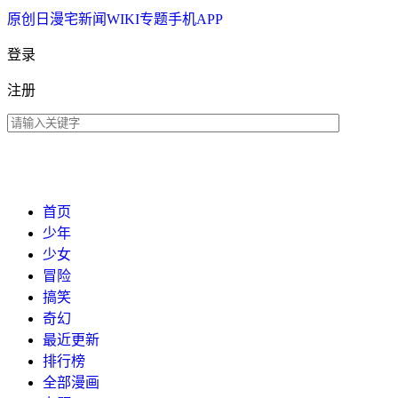
原创
日漫
宅新闻
WIKI
专题
手机APP
登录
注册
首页
少年
少女
冒险
搞笑
奇幻
最近更新
排行榜
全部漫画