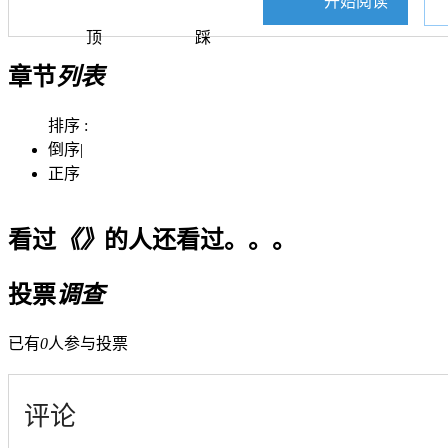
开始阅读
顶
踩
章节
列表
排序 :
倒序
|
正序
看过
《》
的人还看过。。。
投票
调查
已有
0
人参与投票
评论