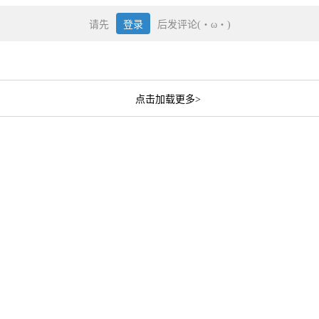
请先
登录
后发评论(・ω・)
点击加载更多>