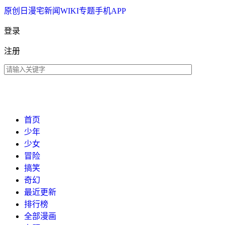
原创
日漫
宅新闻
WIKI
专题
手机APP
登录
注册
首页
少年
少女
冒险
搞笑
奇幻
最近更新
排行榜
全部漫画