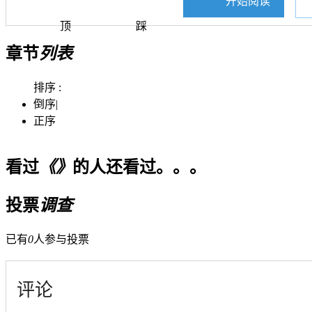
开始阅读
顶
踩
章节
列表
排序 :
倒序
|
正序
看过
《》
的人还看过。。。
投票
调查
已有
0
人参与投票
评论