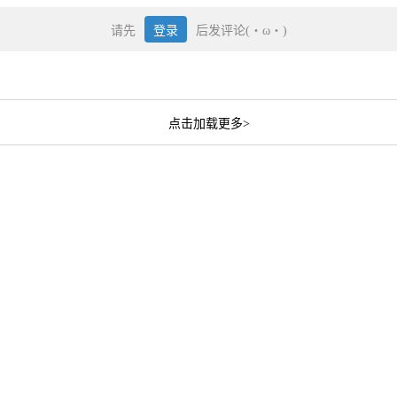
请先
登录
后发评论(・ω・)
点击加载更多>