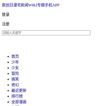
原创
日漫
宅新闻
WIKI
专题
手机APP
登录
注册
首页
少年
少女
冒险
搞笑
奇幻
最近更新
排行榜
全部漫画