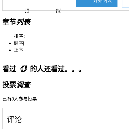
开始阅读
顶
踩
章节
列表
排序 :
倒序
|
正序
看过
《》
的人还看过。。。
投票
调查
已有
0
人参与投票
评论