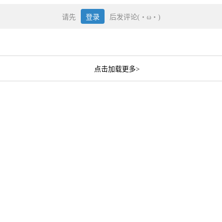
请先
登录
后发评论(・ω・)
点击加载更多>