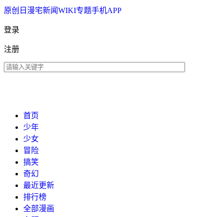
原创
日漫
宅新闻
WIKI
专题
手机APP
登录
注册
首页
少年
少女
冒险
搞笑
奇幻
最近更新
排行榜
全部漫画