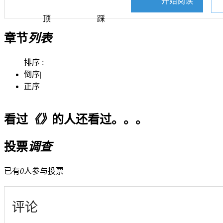
开始阅读
顶
踩
章节
列表
排序 :
倒序
|
正序
看过
《》
的人还看过。。。
投票
调查
已有
0
人参与投票
评论