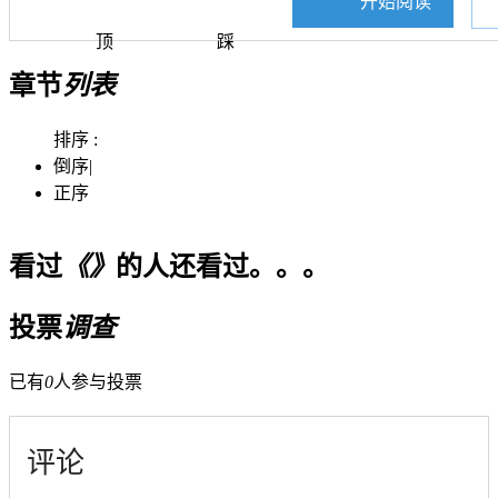
开始阅读
顶
踩
章节
列表
排序 :
倒序
|
正序
看过
《》
的人还看过。。。
投票
调查
已有
0
人参与投票
评论