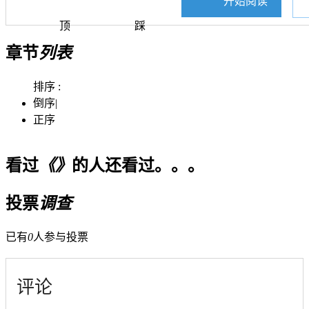
开始阅读
顶
踩
章节
列表
排序 :
倒序
|
正序
看过
《》
的人还看过。。。
投票
调查
已有
0
人参与投票
评论