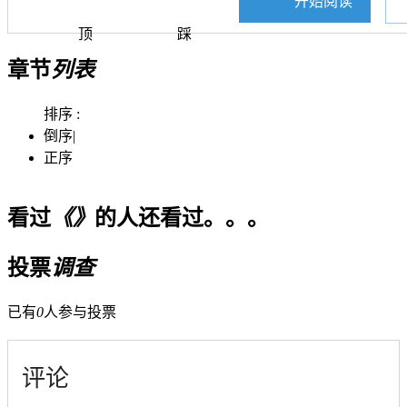
开始阅读
顶
踩
章节
列表
排序 :
倒序
|
正序
看过
《》
的人还看过。。。
投票
调查
已有
0
人参与投票
评论